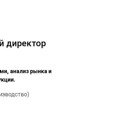
й директор
ми, анализ рынка и
укции.
изводство)