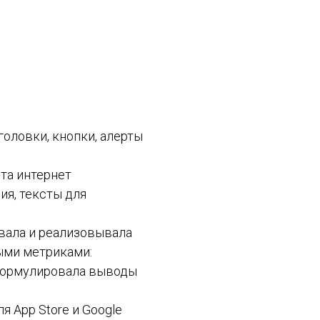
головки, кнопки, алерты
та интернет
ия, тексты для
ывала и реализовывала
выми метриками:
 формулировала выводы
я App Store и Google