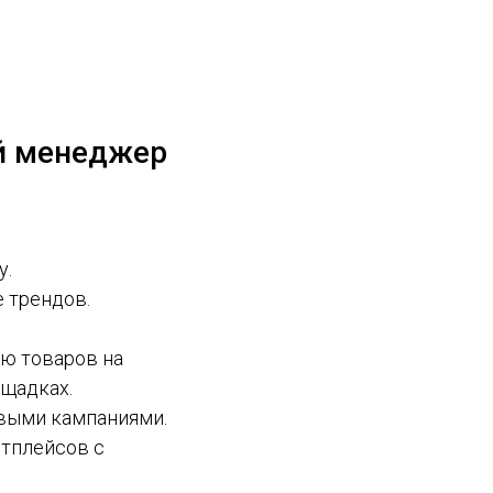
й менеджер
у.
 трендов.
ю товаров на
ощадках.
овыми кампаниями.
етплейсов с