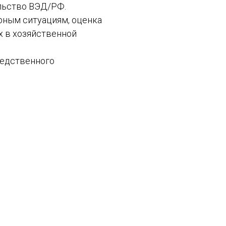
льство ВЭД/РФ.
рным ситуациям, оценка
х в хозяйственной
редственного