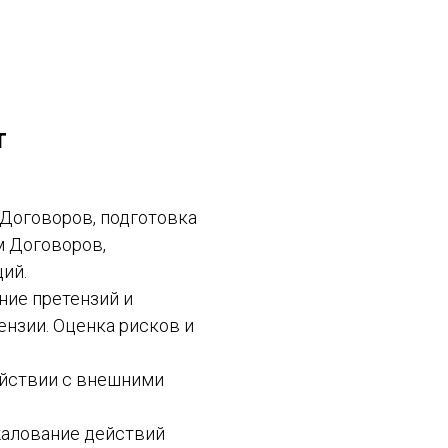
т
 Договоров, подготовка
м Договоров,
ий.
ние претензий и
ензии. Оценка рисков и
ействии с внешними
жалование действий